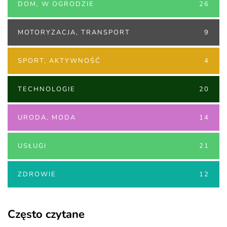
DOM, W OGRODZIE
26
MOTORYZACJA, TRANSPORT
9
SPORT, AKTYWNOŚĆ
4
TECHNOLOGIE
20
URODA, MODA
14
USŁUGI
21
ZDROWIE
12
Często czytane