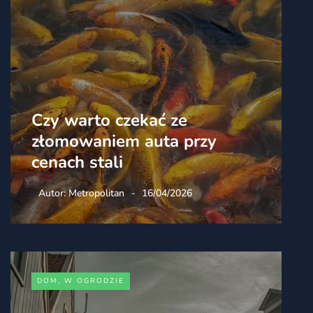
Czy warto czekać ze
złomowaniem auta przy
E
cenach stali
p
Autor:
Metropolitan
16/04/2026
DOM, W OGRODZIE