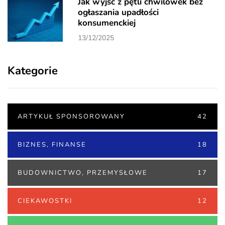
Jak wyjść z pętli chwilówek bez
ogłaszania upadłości
konsumenckiej
13/12/2025
Kategorie
ARTYKUŁ SPONSOROWANY
42
BIZNES, FINANSE
18
BUDOWNICTWO, PRZEMYSŁOWE
17
CIEKAWOSTKI
12