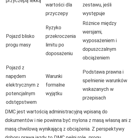
przyczepą lekką
wartości dla
zestawu, jeśli
przyczepy
występuje
Różnice między
Ryzyko
wersjami,
Pojazd blisko
przekroczenia
wyposażeniem i
progu masy
limitu po
dopuszczalnym
doposażeniu
obciążeniem
Pojazd z
Podstawa prawna i
napędem
Warunki
spełnienie warunków
elektrycznym z
formalne
wskazanych w
potencjalnym
wyjątku
przepisach
odstępstwem
DMC jest wartością administracyjną wpisaną do
dokumentów i nie powinna być mylona z masą własną ani z
masą chwilową wynikającą z obciążenia. Z perspektywy
doboru prawa jazdy to DMC pełni rolę „progu