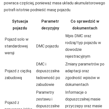
powraca częściej, ponieważ masa układu akumulatorowego
potrafi istotnie podnieść masę pojazdu.
Sytuacja
Parametr
Co sprawdzić w
pojazdu
decyzyjny
dokumentach
Wpis DMC oraz
Pojazd solo w
rodzaj/typ pojazdu w
standardowej
DMC pojazdu
dowodzie
wersji
rejestracyjnym
DMC i
Zmiany parametrów po
Pojazd z ciężką
dopuszczalna
adaptacji oraz
zabudową
ładowność po
zgodność wpisów w
zabudowie
dokumentach
Parametry
Informacje o
zestawu i
dopuszczalnej masie
Pojazd z
dopuszczalne
przyczepy oraz masie