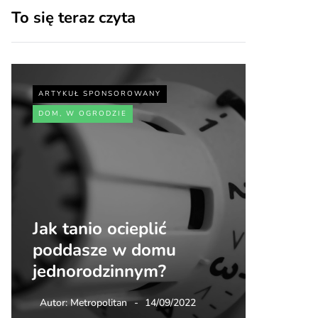
To się teraz czyta
ARTYKUŁ SPONSOROWANY
ARTYKUŁ
DOM, W OGRODZIE
SPORT, 
Jak tanio ocieplić
Jakie 
poddasze w domu
zdrowi
jednorodzinnym?
walki
Autor:
Metropolitan
14/09/2022
Autor:
Me