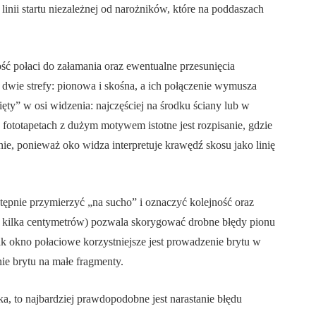
linii startu niezależnej od narożników, które na poddaszach
ć połaci do załamania oraz ewentualne przesunięcia
dwie strefy: pionowa i skośna, a ich połączenie wymusza
ęty” w osi widzenia: najczęściej na środku ściany lub w
 fototapetach z dużym motywem istotne jest rozpisanie, gdzie
ie, ponieważ oko widza interpretuje krawędź skosu jako linię
wstępnie przymierzyć „na sucho” i oznaczyć kolejność oraz
o kilka centymetrów) pozwala skorygować drobne błędy pionu
ak okno połaciowe korzystniejsze jest prowadzenie brytu w
nie brytu na małe fragmenty.
nika, to najbardziej prawdopodobne jest narastanie błędu