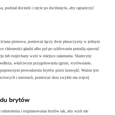
, podział docinek i cięcie po dociśnięciu, aby ograniczyć
a ściana pionowa, ponieważ łączy dwie płaszczyzny w jednym
ce chłonności gładzi albo pył po szlifowaniu potrafią ujawnić
leju lub rozjechany wzór w miejscu załamania. Skuteczny
e podłoża, właściwym przygotowaniu (grunt, wyrównanie,
az poprawnym prowadzeniu brytów przez krawędź. Ważne jest
łaciowych i narożach, ponieważ skos zwykle ma więcej
adu brytów
odniesienia i rozplanowania brytów tak, aby wzór nie