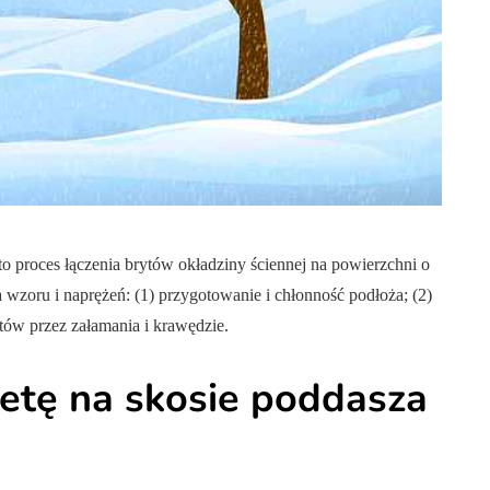
NY
ZDROWIE
to proces łączenia brytów okładziny ściennej na powierzchni o
wzoru i naprężeń: (1) przygotowanie i chłonność podłoża; (2)
ytów przez załamania i krawędzie.
Porady dotyczące
zyni ją
zdrowego stylu życia
petę na skosie poddasza
em?
dla seniorów
9/07/2022
Autor:
Metropolitan
23/11/2023