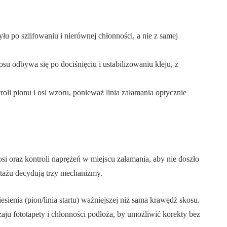
łu po szlifowaniu i nierównej chłonności, a nie z samej
su odbywa się po dociśnięciu i ustabilizowaniu kleju, z
oli pionu i osi wzoru, ponieważ linia załamania optycznie
i oraz kontroli naprężeń w miejscu załamania, aby nie doszło
ntażu decydują trzy mechanizmy.
sienia (pion/linia startu) ważniejszej niż sama krawędź skosu.
zaju fototapety i chłonności podłoża, by umożliwić korekty bez