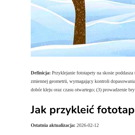
ARTYKUŁ SPONSOROWA
ZDROWIE
Definicja:
Przyklejanie fototapety na skosie poddasza 
zmiennej geometrii, wymagający kontroli dopasowania 
dobór kleju oraz czasu otwartego; (3) prowadzenie br
Spirulina – co c
Jak przykleić fotota
super jedzeni
Ostatnia aktualizacja:
2026-02-12
Autor:
Metropolitan
1