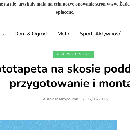
e na niej artykuły mają na celu pozycjonowanie stron www. Żade
opłacone.
es
Dom & Ogród
Moto
Sport, Aktywność
DOM, W OGRODZIE
ototapeta na skosie pod
przygotowanie i mont
Autor:
Metropolitan
12/02/2026