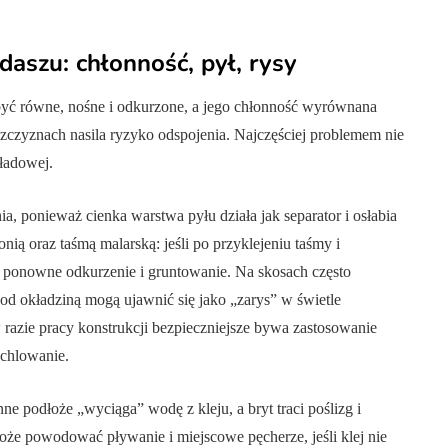
aszu: chłonność, pył, rysy
być równe, nośne i odkurzone, a jego chłonność wyrównana
zczyznach nasila ryzyko odspojenia. Najczęściej problemem nie
kładowej.
, ponieważ cienka warstwa pyłu działa jak separator i osłabia
ią oraz taśmą malarską: jeśli po przyklejeniu taśmy i
st ponowne odkurzenie i gruntowanie. Na skosach często
pod okładziną mogą ujawnić się jako „zarys” w świetle
razie pracy konstrukcji bezpieczniejsze bywa zastosowanie
chlowanie.
ne podłoże „wyciąga” wodę z kleju, a bryt traci poślizg i
oże powodować pływanie i miejscowe pęcherze, jeśli klej nie