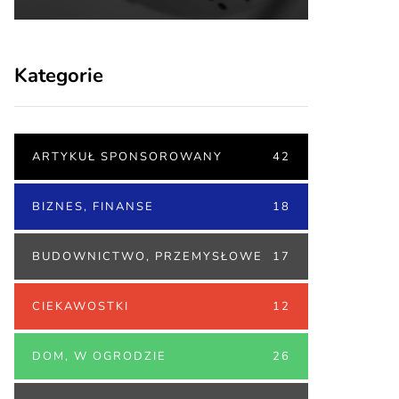
Kategorie
ARTYKUŁ SPONSOROWANY
42
BIZNES, FINANSE
18
BUDOWNICTWO, PRZEMYSŁOWE
17
CIEKAWOSTKI
12
DOM, W OGRODZIE
26