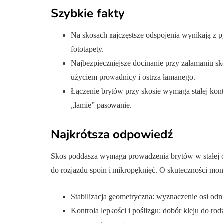
Szybkie fakty
Na skosach najczęstsze odspojenia wynikają z py
fototapety.
Najbezpieczniejsze docinanie przy załamaniu sko
użyciem prowadnicy i ostrza łamanego.
Łączenie brytów przy skosie wymaga stałej kontr
„łamie” pasowanie.
Najkrótsza odpowiedź
Skos poddasza wymaga prowadzenia brytów w stałej os
do rozjazdu spoin i mikropęknięć. O skuteczności mo
Stabilizacja geometryczna: wyznaczenie osi odnie
Kontrola lepkości i poślizgu: dobór kleju do rod