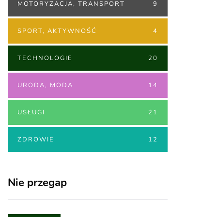
MOTORYZACJA, TRANSPORT
9
SPORT, AKTYWNOŚĆ
4
TECHNOLOGIE
20
URODA, MODA
14
USŁUGI
21
ZDROWIE
12
Nie przegap