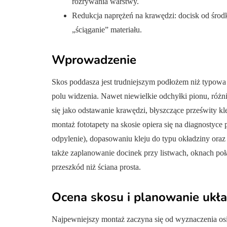
rozrywania warstwy.
Redukcja naprężeń na krawędzi: docisk od środka
„ściąganie” materiału.
Wprowadzenie
Skos poddasza jest trudniejszym podłożem niż typow
polu widzenia. Nawet niewielkie odchyłki pionu, różni
się jako odstawanie krawędzi, błyszczące prześwity k
montaż fototapety na skosie opiera się na diagnostyc
odpylenie), dopasowaniu kleju do typu okładziny or
także zaplanowanie docinek przy listwach, oknach po
przeszkód niż ściana prosta.
Ocena skosu i planowanie ukł
Najpewniejszy montaż zaczyna się od wyznaczenia osi 