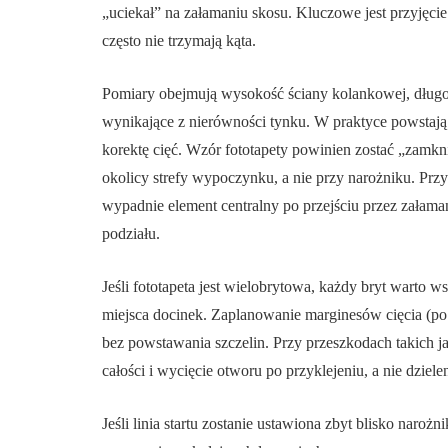
„uciekał” na załamaniu skosu. Kluczowe jest przyjęcie 
często nie trzymają kąta.
Pomiary obejmują wysokość ściany kolankowej, długoś
wynikające z nierówności tynku. W praktyce powstają 
korektę cięć. Wzór fototapety powinien zostać „zamkni
okolicy strefy wypoczynku, a nie przy narożniku. Przy
wypadnie element centralny po przejściu przez załaman
podziału.
Jeśli fototapeta jest wielobrytowa, każdy bryt warto 
miejsca docinek. Zaplanowanie marginesów cięcia (p
bez powstawania szczelin. Przy przeszkodach takich j
całości i wycięcie otworu po przyklejeniu, a nie dziele
Jeśli linia startu zostanie ustawiona zbyt blisko naroż