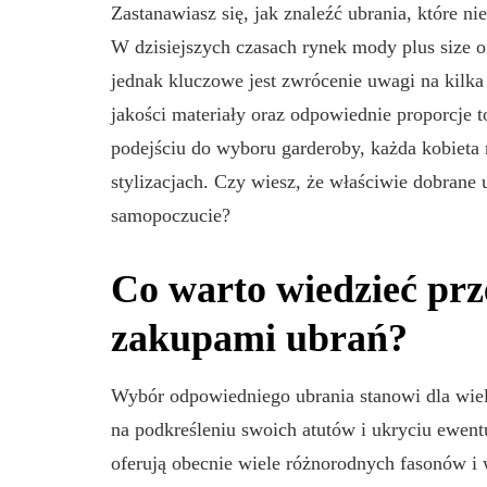
Zastanawiasz się, jak znaleźć ubrania, które n
W dzisiejszych czasach rynek mody plus size o
jednak kluczowe jest zwrócenie uwagi na kilka
ARTYKUŁ SPONSOROWA
jakości materiały oraz odpowiednie proporcj
URODA, MODA
podejściu do wyboru garderoby, każda kobieta
stylizacjach. Czy wiesz, że właściwie dobrane 
samopoczucie?
Co warto wiedzieć pr
Naturalne spo
poprawę wygl
zakupami ubrań?
swoich piersi
Wybór odpowiedniego ubrania stanowi dla wiel
Autor:
Metropolitan
0
na podkreśleniu swoich atutów i ukryciu ewen
oferują obecnie wiele różnorodnych fasonów i 