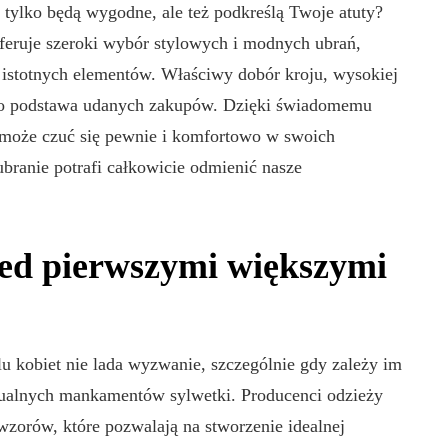
ie tylko będą wygodne, ale też podkreślą Twoje atuty?
feruje szeroki wybór stylowych i modnych ubrań,
 istotnych elementów. Właściwy dobór kroju, wysokiej
NY
ZDROWIE
e to podstawa udanych zakupów. Dzięki świadomemu
 może czuć się pewnie i komfortowo w swoich
ubranie potrafi całkowicie odmienić nasze
zed pierwszymi większymi
soby na
Porady dotyczące
ądu
zdrowego stylu życia
dla seniorów
u kobiet nie lada wyzwanie, szczególnie gdy zależy im
9/09/2022
Autor:
Metropolitan
23/11/2023
tualnych mankamentów sylwetki. Producenci odzieży
wzorów, które pozwalają na stworzenie idealnej