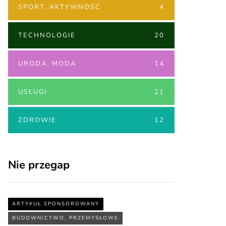
SPORT, AKTYWNOŚĆ
4
TECHNOLOGIE
20
URODA, MODA
14
USŁUGI
21
ZDROWIE
12
Nie przegap
ARTYKUŁ SPONSOROWANY
BUDOWNICTWO, PRZEMYSŁOWE