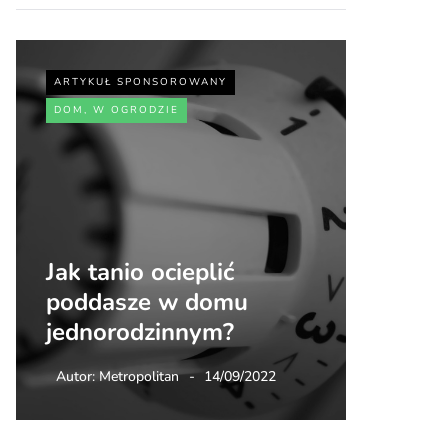
ARTYKUŁ SPONSOROWANY
ARTYKUŁ
DOM, W OGRODZIE
SPORT, 
Jak tanio ocieplić
Jakie 
poddasze w domu
zdrowi
jednorodzinnym?
walki
Autor:
Metropolitan
14/09/2022
Autor:
Me