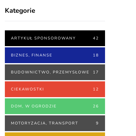
Kategorie
ARTYKUŁ SPONSOROWANY
42
BIZNES, FINANSE
18
BUDOWNICTWO, PRZEMYSŁOWE
17
CIEKAWOSTKI
12
DOM, W OGRODZIE
26
MOTORYZACJA, TRANSPORT
9