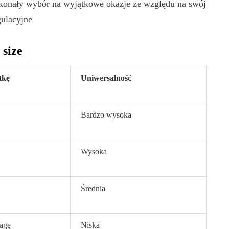
konały wybór na wyjątkowe okazje ze względu na swój
gulacyjne
 size
tkę
Uniwersalność
Bardzo wysoka
Wysoka
Średnia
agę
Niska