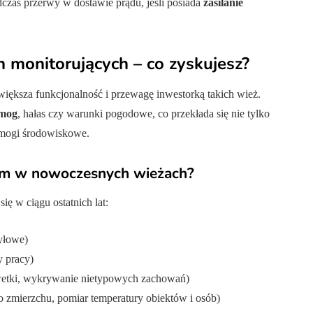
dczas przerwy w dostawie prądu, jeśli posiada
zasilanie
h monitorujących – co zyskujesz?
ększa funkcjonalność i przewagę inwestorką takich wież.
mog
, hałas czy warunki pogodowe, co przekłada się nie tylko
ymogi środowiskowe.
rdem w nowoczesnych wieżach?
ię w ciągu ostatnich lat:
yłowe)
 pracy)
ylwetki, wykrywanie nietypowych zachowań)
o zmierzchu, pomiar temperatury obiektów i osób)