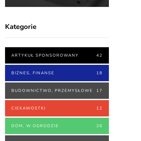
Kategorie
ARTYKUŁ SPONSOROWANY
42
BIZNES, FINANSE
18
BUDOWNICTWO, PRZEMYSŁOWE
17
CIEKAWOSTKI
12
DOM, W OGRODZIE
26