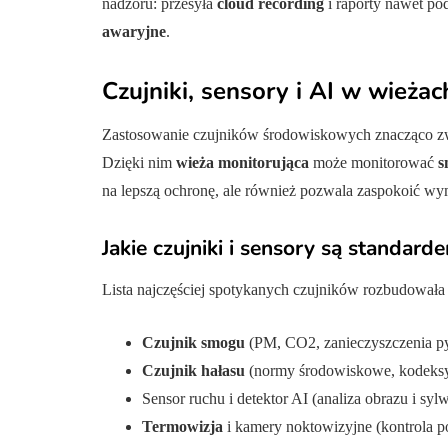
nadzoru: przesyła
cloud recording
i raporty nawet po
awaryjne
.
Czujniki, sensory i AI w wieżac
Zastosowanie czujników środowiskowych znacząco zwi
Dzięki nim
wieża monitorująca
może monitorować
s
na lepszą ochronę, ale również pozwala zaspokoić w
Jakie czujniki i sensory są standa
Lista najczęściej spotykanych czujników rozbudowała s
Czujnik smogu
(PM, CO2, zanieczyszczenia p
Czujnik hałasu
(normy środowiskowe, kodeksy
Sensor ruchu i detektor AI (analiza obrazu i s
Termowizja
i kamery noktowizyjne (kontrola p