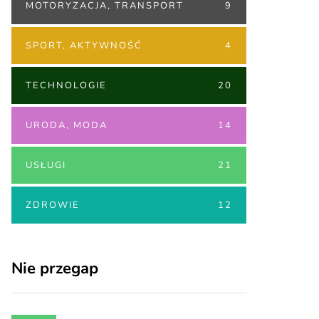
MOTORYZACJA, TRANSPORT
9
SPORT, AKTYWNOŚĆ
4
TECHNOLOGIE
20
URODA, MODA
14
USŁUGI
21
ZDROWIE
12
Nie przegap