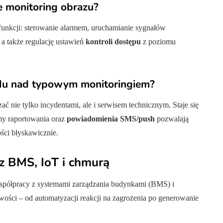
e monitoring obrazu?
 funkcji: sterowanie alarmem, uruchamianie sygnałów
 a także regulację ustawień
kontroli dostępu
z poziomu
ądu nad typowym monitoringiem?
ć nie tylko incydentami, ale i serwisem technicznym. Staje się
y raportowania oraz
powiadomienia SMS/push
pozwalają
ści błyskawicznie.
 z BMS, IoT i chmurą
spółpracy z systemami zarządzania budynkami (BMS) i
wości – od automatyzacji reakcji na zagrożenia po generowanie