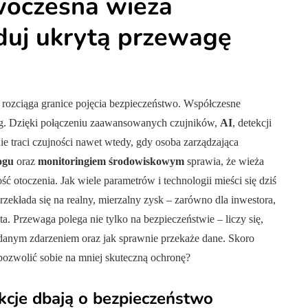
woczesna wieża
duj ukrytą przewagę
NY
ZDROWIE
 rozciąga granice pojęcia bezpieczeństwo. Współczesne
ng. Dzięki połączeniu zaawansowanych czujników,
AI
, detekcji
 nie traci czujności nawet wtedy, gdy osoba zarządzająca
ogu
oraz
monitoringiem środowiskowym
sprawia, że wieża
ość otoczenia. Jak wiele parametrów i technologii mieści się dziś
zekłada się na realny, mierzalny zysk – zarówno dla inwestora,
soby na
Porady dotyczące
ta. Przewaga polega nie tylko na bezpieczeństwie – liczy się,
ądu
zdrowego stylu życia
ądanym zdarzeniem oraz jak sprawnie przekaże dane. Skoro
dla seniorów
 pozwolić sobie na mniej skuteczną ochronę?
9/09/2022
Autor:
Metropolitan
23/11/2023
nkcje dbają o bezpieczeństwo