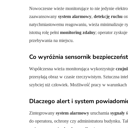
Nowoczesne wieże monitorujące to nie jedynie elektro
zaawansowany
system alarmowy
,
detekcję ruchu
or
natychmiastowemu reagowaniu, wieża minimalizuje ryzy
istotną rolę pełni
monitoring zdalny
; operator zysku
przebywania na miejscu.
Co wyróżnia sensornik bezpieczeńst
Współczesna wieża monitorująca wykorzystuje
czujn
przesyłają obraz w czasie rzeczywistym. Sztuczna int
szybciej niż człowiek. Możliwość pracy w warunkach
Dlaczego alert i system powiadomie
Zintegrowany
system alarmowy
uruchamia
sygnały ś
do operatora, ochrony czy administratora budynku. Tak