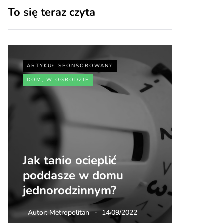
To się teraz czyta
ARTYKUŁ SPONSOROWANY
ARTYKUŁ
DOM, W OGRODZIE
SPORT, 
Jak tanio ocieplić
Jakie 
poddasze w domu
zdrowi
jednorodzinnym?
walki
Autor:
Metropolitan
14/09/2022
Autor:
Me