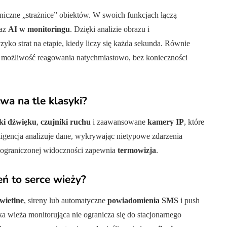
niczne „strażnice” obiektów. W swoich funkcjach łączą
az
AI w monitoringu
. Dzięki analizie obrazu i
ko strat na etapie, kiedy liczy się każda sekunda. Równie
je możliwość reagowania natychmiastowo, bez konieczności
wa na tle klasyki?
iki dźwięku
,
czujniki ruchu
i zaawansowane
kamery IP
, które
eligencja analizuje dane, wykrywając nietypowe zdarzenia
 ograniczonej widoczności zapewnia
termowizja
.
ń to serce wieży?
wietlne
, sireny lub automatyczne
powiadomienia SMS
i push
a wieża monitorująca nie ogranicza się do stacjonarnego