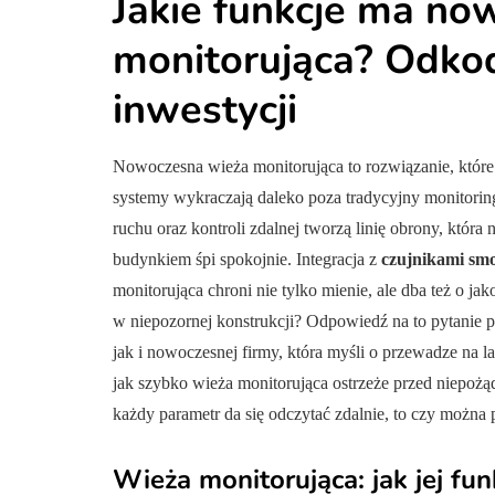
Jakie funkcje ma no
monitorująca? Odko
inwestycji
ARTYKUŁ SPONSOROWA
Nowoczesna wieża monitorująca to rozwiązanie, które
URODA, MODA
systemy wykraczają daleko poza tradycyjny monitori
ruchu oraz kontroli zdalnej tworzą linię obrony, która
budynkiem śpi spokojnie. Integracja z
czujnikami sm
monitorująca chroni nie tylko mienie, ale dba też o jak
w niepozornej konstrukcji? Odpowiedź na to pytanie pr
Naturalne spo
jak i nowoczesnej firmy, która myśli o przewadze na la
poprawę wygl
jak szybko wieża monitorująca ostrzeże przed niepoż
swoich piersi
każdy parametr da się odczytać zdalnie, to czy można
Autor:
Metropolitan
0
Wieża monitorująca: jak jej fu