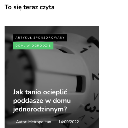
To się teraz czyta
ARTYKUŁ SPONSOROWANY
ARTYKUŁ
DOM, W OGRODZIE
SPORT, 
Jak tanio ocieplić
Jakie 
poddasze w domu
zdrowi
jednorodzinnym?
walki
Autor:
Metropolitan
14/09/2022
Autor:
Me