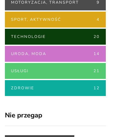
MOTORYZACJA, TRANSPORT
9
SPORT, AKTYWNOŚĆ
4
TECHNOLOGIE
20
URODA, MODA
14
USŁUGI
21
ZDROWIE
12
Nie przegap