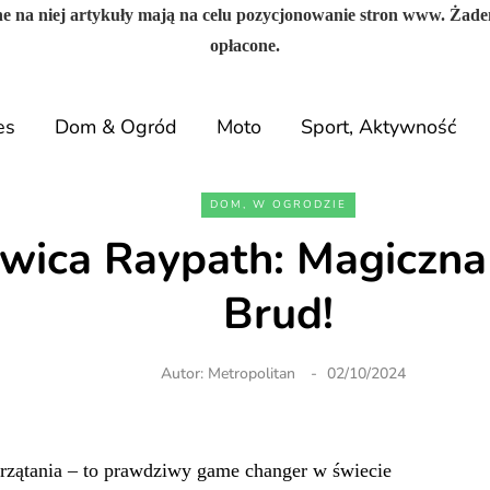
e na niej artykuły mają na celu pozycjonowanie stron www. Żade
opłacone.
es
Dom & Ogród
Moto
Sport, Aktywność
DOM, W OGRODZIE
wica Raypath: Magiczna
Brud!
Autor:
Metropolitan
02/10/2024
przątania – to prawdziwy game changer w świecie