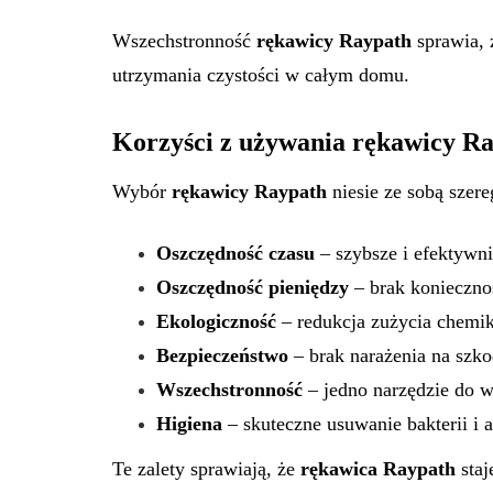
Wszechstronność
rękawicy Raypath
sprawia, 
utrzymania czystości w całym domu.
Korzyści z używania rękawicy R
Wybór
rękawicy Raypath
niesie ze sobą szere
Oszczędność czasu
– szybsze i efektywni
Oszczędność pieniędzy
– brak konieczno
Ekologiczność
– redukcja zużycia chemi
Bezpieczeństwo
– brak narażenia na szko
Wszechstronność
– jedno narzędzie do w
Higiena
– skuteczne usuwanie bakterii i 
Te zalety sprawiają, że
rękawica Raypath
staj