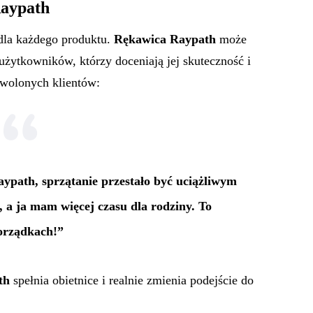
Raypath
 dla każdego produktu.
Rękawica Raypath
może
żytkowników, którzy doceniają jej skuteczność i
owolonych klientów:
path, sprzątanie przestało być uciążliwym
 a ja mam więcej czasu dla rodziny. To
orządkach!”
th
spełnia obietnice i realnie zmienia podejście do