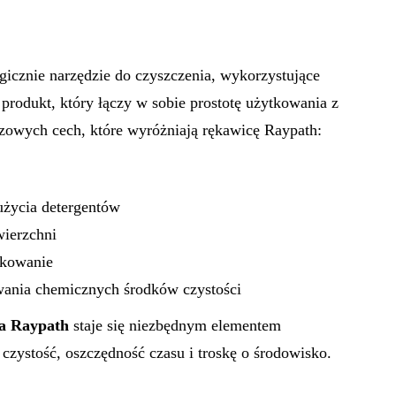
icznie narzędzie do czyszczenia, wykorzystujące
produkt, który łączy w sobie prostotę użytkowania z
NY
ZDROWIE
czowych cech, które wyróżniają rękawicę Raypath:
użycia detergentów
ierzchni
tkowanie
soby na
Porady dotyczące
wania chemicznych środków czystości
ądu
zdrowego stylu życia
a Raypath
staje się niezbędnym elementem
dla seniorów
zystość, oszczędność czasu i troskę o środowisko.
9/09/2022
Autor:
Metropolitan
23/11/2023