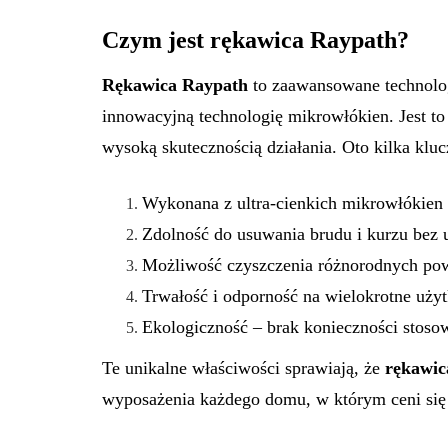
Czym jest rękawica Raypath?
Rękawica Raypath
to zaawansowane technolog
innowacyjną technologię mikrowłókien. Jest to 
ARTYKUŁ SPONSOROWA
wysoką skutecznością działania. Oto kilka klu
URODA, MODA
Wykonana z ultra-cienkich mikrowłókien
Zdolność do usuwania brudu i kurzu bez 
Możliwość czyszczenia różnorodnych pow
Trwałość i odporność na wielokrotne uży
Naturalne spo
Ekologiczność – brak konieczności stoso
poprawę wygl
Te unikalne właściwości sprawiają, że
rękawic
swoich piersi
wyposażenia każdego domu, w którym ceni się c
Autor:
Metropolitan
0