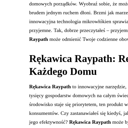
domowych porządków. Wyobraź sobie, że możes
brudem jednym ruchem dłoni. Brzmi jak marzen
innowacyjna technologia mikrowłókien sprawia,
przyjemne. Tak, dobrze przeczytałeś – przyjem
Raypath
może odmienić Twoje codzienne ob
Rękawica Raypath: Re
Każdego Domu
Rękawica Raypath
to innowacyjne narzędzie,
tysięcy gospodarstw domowych na całym świecie
środowisko staje się priorytetem, ten produk
konsumentów. Czy zastanawiałeś się kiedyś, jak
jego efektywność?
Rękawica Raypath
może by