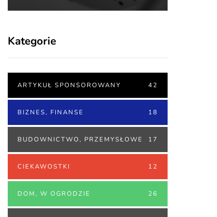
Kategorie
ARTYKUŁ SPONSOROWANY
42
BIZNES, FINANSE
18
BUDOWNICTWO, PRZEMYSŁOWE
17
CIEKAWOSTKI
12
DOM, W OGRODZIE
26