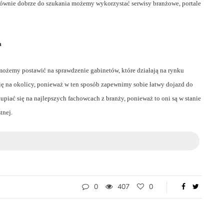
równie dobrze do szukania możemy wykorzystać serwisy branżowe, portale
m
 możemy postawić na sprawdzenie gabinetów, które działają na rynku
ę na okolicy, ponieważ w ten sposób zapewnimy sobie łatwy dojazd do
iać się na najlepszych fachowcach z branży, ponieważ to oni są w stanie
tnej.
0
407
0