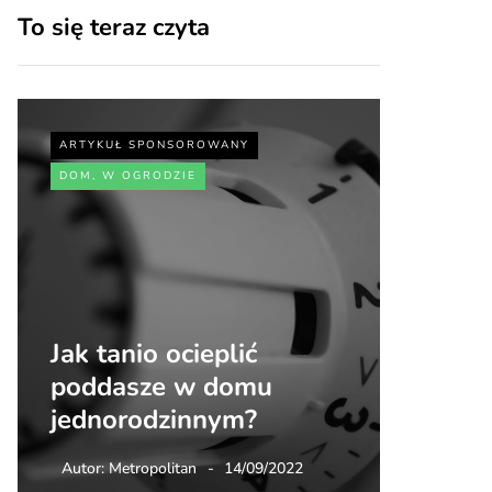
To się teraz czyta
ARTYKUŁ SPONSOROWANY
ARTYKUŁ
DOM, W OGRODZIE
SPORT, 
Jak tanio ocieplić
Jakie 
poddasze w domu
zdrowi
jednorodzinnym?
walki
Autor:
Metropolitan
14/09/2022
Autor:
Me