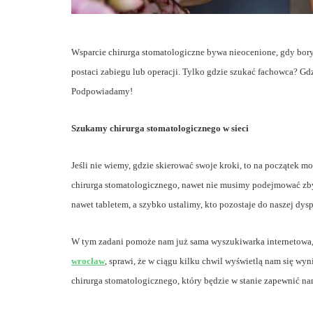
Wsparcie chirurga stomatologiczne bywa nieocenione, gdy bory
postaci zabiegu lub operacji. Tylko gdzie szukać fachowca? G
Podpowiadamy!
ARTYKUŁ SPONSOROWA
URODA, MODA
Szukamy chirurga stomatologicznego w sieci
Jeśli nie wiemy, gdzie skierować swoje kroki, to na początek 
chirurga stomatologicznego, nawet nie musimy podejmować zby
nawet tabletem, a szybko ustalimy, kto pozostaje do naszej dysp
Naturalne spo
poprawę wygl
W tym zadani pomoże nam już sama wyszukiwarka internetowa,
wrocław
, sprawi, że w ciągu kilku chwil wyświetlą nam się wy
swoich piersi
chirurga stomatologicznego, który będzie w stanie zapewnić n
Autor:
Metropolitan
0