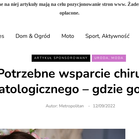
e na niej artykuły mają na celu pozycjonowanie stron www. Żade
opłacone.
es
Dom & Ogród
Moto
Sport, Aktywność
ARTYKUŁ SPONSOROWANY
URODA, MODA
Potrzebne wsparcie chir
tologicznego – gdzie g
Autor:
Metropolitan
12/09/2022