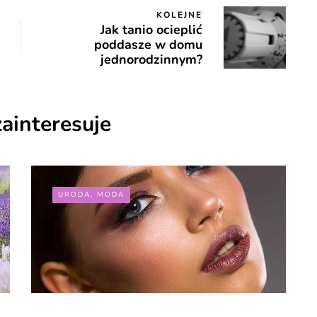
KOLEJNE
Jak tanio ocieplić
poddasze w domu
jednorodzinnym?
zainteresuje
URODA, MODA