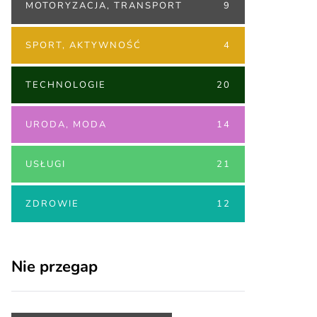
MOTORYZACJA, TRANSPORT
9
SPORT, AKTYWNOŚĆ
4
TECHNOLOGIE
20
URODA, MODA
14
USŁUGI
21
ZDROWIE
12
Nie przegap