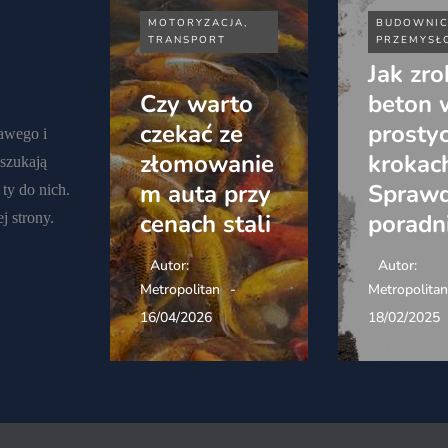
OLOGIE
MOTORYZACJA,
MOTORYZACJA,
BUDOWNIC
TRANSPORT
TRANSPORT
PRZEMYSŁ
acja
Elektrycz
Jak zro
ch
Czy warto
dostawcz
beton 
rycznyc
czekać ze
a prawo
prosty
kawego i
złomowanie
jazdy:
krokac
 szukają
emu AI
m auta przy
kategoria 
Spraw
ty do nich.
błędów
cenach stali
DMC
poradn
j strony.
Autor:
Autor:
Autor:
itan
Metropolitan
Metropolitan
Metropolitan
26
16/04/2026
27/03/2026
18/02/2025