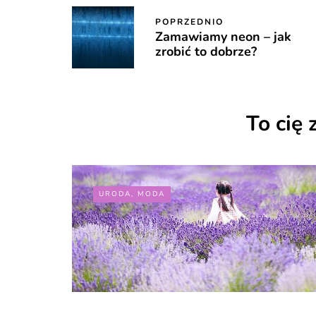
POPRZEDNIO
Zamawiamy neon – jak
zrobić to dobrze?
To cię 
URODA, MODA