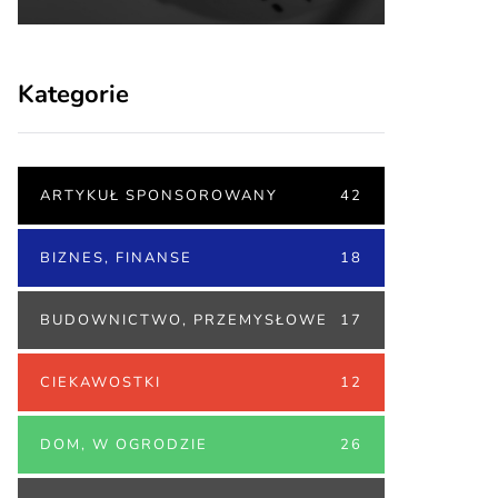
Kategorie
ARTYKUŁ SPONSOROWANY
42
BIZNES, FINANSE
18
BUDOWNICTWO, PRZEMYSŁOWE
17
CIEKAWOSTKI
12
DOM, W OGRODZIE
26