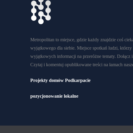
Jak
CIEKAWOSTKI
DOM, W
TECHN
wygląda
OGRODZIE
oprowadzan
Migr
ie na
Fototapeta
dany
wycieczce
na skosie
histo
Metropolitan to miejsce, gdzie każdy znajdzie coś cie
kulinarnej –
poddasza:
h do
wyjątkowego dla siebie. Miejsce spotkań ludzi, którzy
cały
przygotowa
syst
wyjątkowych informacji na przeróżne tematy. Dołącz i 
przebieg
nie i montaż
bez 
Czytaj i komentuj opublikowane treści na łamach nasze
Autor:
Autor:
Autor:
Projekty domów Podkarpacie
Metropolitan
Metropolitan
Metropol
13/03/2026
12/02/2026
17/04/20
pozycjonowanie lokalne