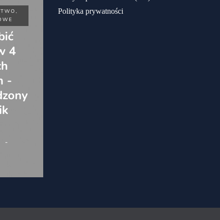
Jak
Polityka prywatności
TWO,
CIEKAWOSTKI
DOM, W
wygląda
OWE
OGRODZIE
ny
bić
oprowadzan
ak
w 4
ie na
Fototapeta
ch
wycieczce
na skosie
h -
kulinarnej –
poddasza:
i
dzony
cały
przygotowa
ik
przebieg
nie i montaż
Autor:
Autor:
Metropolitan
Metropolitan
13/03/2026
12/02/2026