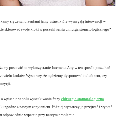
kamy się ze schorzeniami jamy ustne, które wymagają interwencji w
dzie skierować swoje kroki w poszukiwaniu chirurga stomatologicznego?
NY
ZDROWIE
możemy postawić na wykorzystanie Internetu. Aby w ten sposób poszukać
t wielu kroków. Wystarczy, że będziemy dysponowali telefonem, czy
ozycji.
soby na
Porady dotyczące
ądu
zdrowego stylu życia
 a wpisanie w polu wyszukiwania frazy
chirurgia stomatologiczna
niki zgodne z naszym zapytaniem. Później wystarczy je przejrzeć i wybrać
dla seniorów
am odpowiednie wsparcie przy naszym problemie.
9/09/2022
Autor:
Metropolitan
23/11/2023